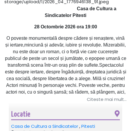
Casa de Cultura a
Sindicatelor Pitesti
28 Octombrie 2026 ora 19:00
O poveste monumentală despre cădere și renaștere, vină
și iertare,minciună și adevăr, iubire și revoluție. Mizerabilii,
nu este doar un roman, ci o forță vie care cucerește
publicul de peste un secol și jumătate, o epopee umană ce
transformă scena într-un oraș plin de suflete.Spectacolul
este despre iertare, despre îngăduință, dreptatea juridică și
cea socială, despre libertatea de a alege. Milă si cruzime!
Actori minunați în personaje vechi. Poveste veche, pentru
actori noi, cu o singură șansă; să râdem, să plângem, aici,
pe scenă, pentru oameni, cu oameni.
Citeste mai mult...
→→→
TURNEU
Locatie
NATIONAL←←←
Casa de Cultura a Sindicatelor
,
Pitesti