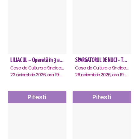
LILIACUL – Operetă în 3 acte - Pitesti
SPARGATORUL DE NUCI - Turneu National - Pitesti
Casa de Cultura a Sindicatelor , Pitesti
Casa de Cultura a Sindicatelor , Pitesti
23 noiembrie 2026, ora 19:00
26 noiembrie 2026, ora 19:00
Pitesti
Pitesti