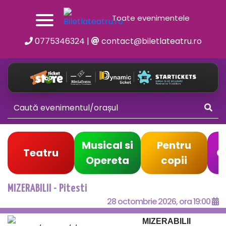
Toate evenimentele
0775346324
|
contact@biletlateatru.ro
Musical si
Pentru
Teatru
C
Opereta
copii
MIZERABILII - Pitesti
28 octombrie 2026, ora 19:00
MIZERABILII