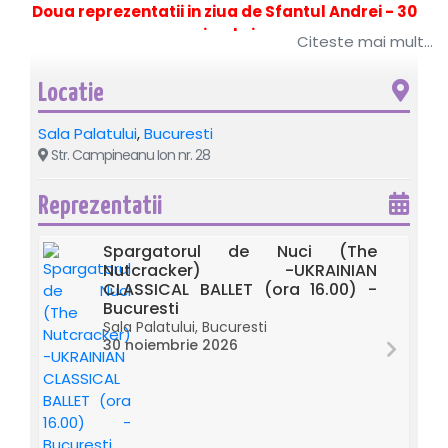
Doua reprezentatii in ziua de Sfantul Andrei - 30
noiembrie
Citeste mai mult...
Ukrainian Classical Ballet aduce pe scena Sălii Palatului
Locatie
capodopere ale baletului clasic mondial: dupa
„Lacul
Lebedelor” - poezie a iubirii eterne, urmeaza
Sala Palatului
,
Bucuresti
"
Spărgătorul de Nuci (The Nutcracker)" - spiritul Craciunului
Str. Campineanu Ion nr. 28
transpus intru-un spectacol de neuitat.
Reprezentatii
Spargatorul de Nuci (The
Nutcracker) -UKRAINIAN
CLASSICAL BALLET (ora 16.00) -
Bucuresti
Sala Palatului, Bucuresti
30 noiembrie 2026