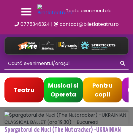
Toate evenimentele
0775346324
|
contact@biletlateatru.ro
Musical si
Pentru
Teatru
C
Opereta
copii
Spargatorul de Nuci (The Nutcracker) -UKRAINIAN