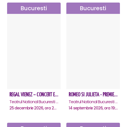
Bucuresti
Bucuresti
REGAL VIENEZ – CONCERT EXTRAORDINAR DE CRACIUN - Bucuresti
ROMEO SI JULIETA - PREMIERA OFICIALA - Bucuresti
Teatrul National Bucuresti - Sala Ion Caramitru, Bucuresti
Teatrul National Bucuresti - Sala Ion Caramitru, Bucuresti
25 decembrie 2026, ora 20:00
14 septembrie 2026, ora 19:00