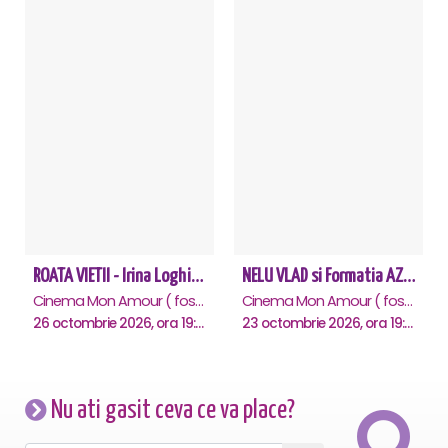
ROATA VIETII - Irina Loghin și Maria Dragomiroiu - Piatra Neamt
NELU VLAD si Formatia AZUR - Turneu Aniversar 50 de ani - Piatra Neamt
Cinema Mon Amour ( fost Dacia ), Piatra-Neamt
Cinema Mon Amour ( fost Dacia ), Piatra-Neamt
26 octombrie 2026, ora 19:00
23 octombrie 2026, ora 19:30
Nu ati gasit ceva ce va place?