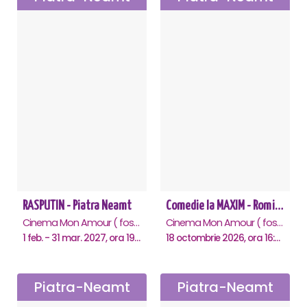
RASPUTIN - Piatra Neamt
Comedie la MAXIM - Romica Tociu si Cornel Palade - Piatra Neamt
Cinema Mon Amour ( fost Dacia ), Piatra-Neamt
Cinema Mon Amour ( fost Dacia ), Piatra-Neamt
1 feb. - 31 mar. 2027, ora 19:00
18 octombrie 2026, ora 16:00
Piatra-Neamt
Piatra-Neamt