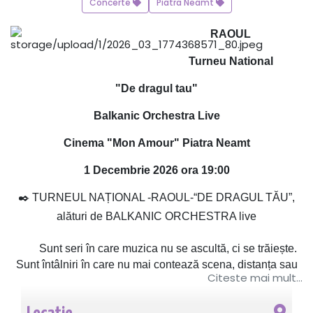
Concerte
Piatra Neamt
RAOUL
Turneu National
"De dragul tau"
Balkanic Orchestra Live
Cinema "Mon Amour" Piatra Neamt
1 Decembrie 2026 ora 19:00
✒️ TURNEUL NAȚIONAL -RAOUL-“DE DRAGUL TĂU”,
alături de BALKANIC ORCHESTRA live
Sunt seri în care muzica nu se ascultă, ci se trăiește.
Sunt întâlniri în care nu mai contează scena, distanța sau
Citeste mai mult...
luminile, ci doar ceea ce se întâmplă între oameni. Acolo
începe povestea acestui turneu. Pentru că „De dragul tău”
nu este doar un nume, este felul în care Raoul a ales să se