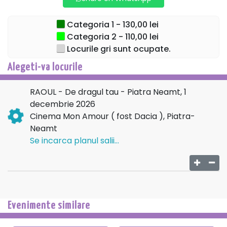
Spectacolul este o călătorie. Uneori liniștită, alteori
intensă, dar mereu sinceră. De la momente intime, în care
Categoria 1 - 130,00 lei
parcă timpul stă pe loc, până la clipe în care sala întreagă
Categoria 2 - 110,00 lei
devine o singură respirație, publicul nu este doar spectator,
Locurile gri sunt ocupate.
ci parte din ceea ce se întâmplă. Pentru că aici, fiecare
cântec spune o poveste, iar fiecare om o regăsește în felul
Alegeti-va locurile
lui.
RAOUL - De dragul tau - Piatra Neamt, 1
„De dragul tău” este, în esență, despre apropiere.
decembrie 2026
Despre acel sentiment rar în care nu mai ești singur într-o
Cinema Mon Amour ( fost Dacia ), Piatra-
sală plină, ci te simți înțeles fără să spui nimic. Iar dacă
Neamt
alegi să fii acolo, nu vii doar
la un concert, ci la o întâlnire
Se incarca planul salii...
care rămâne cu tine, liniștit, mult timp după ce totul se
termină.
→→→
TURNEU
NATIONAL←←←
Evenimente similare