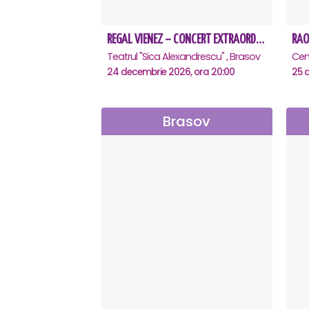
Acest spectacol a fost creat ca o ramificaț
unei deschideri considerabile a publicului 
REGAL VIENEZ – CONCERT EXTRAORDINAR DE CRACIUN - Brasov
RAO
purtați de val și fiți fermecați de această
Teatrul "Sica Alexandrescu" , Brasov
Cent
răzbunare, alături de frumoasa Carmen și al 
24 decembrie 2026, ora 20:00
25 
Brasov