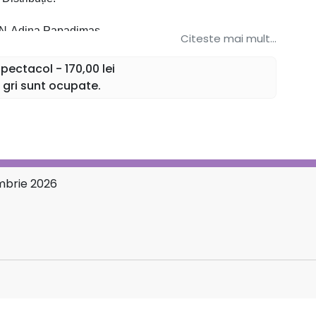
-Adina Papadimas
Citeste mai mult...
E- Adrian Dumitru
ectacol - 170,00 lei
 gri sunt ocupate.
- Mirela Bunoaica
LLO- Fang Shuang
ITA-Miruna Iancu
mbrie 2026
S-Alexandrina Stan
O-Ciprian Pahonea
IRO-Paul Celmare
lexandru Grajdeanu