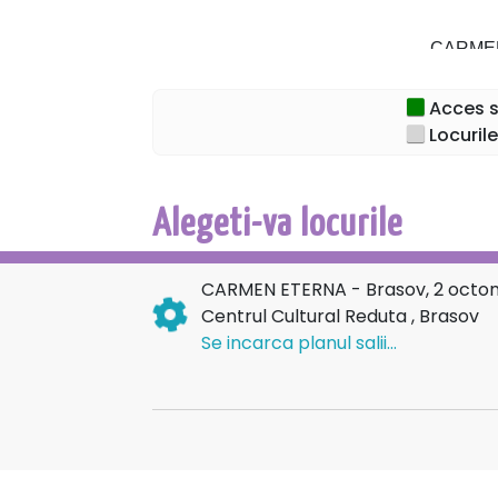
CARMEN
DON JOS
Acces sp
Locurile
MICAELA
ESCAMI
Alegeti-va locurile
FRASQU
CARMEN ETERNA - Brasov, 2 octo
MERCEDE
Centrul Cultural Reduta , Brasov
Se incarca planul salii...
REMENDAD
DANCA
ZUNIGA-A