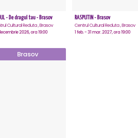
ie a genului operei ce-și dorește să ducă la dezvoltarea
larg către lumea fascinantă a teatrului liric. Lăsați-va
UL - De dragul tau - Brasov
RASPUTIN - Brasov
 poveste de iubire plină de intrigi, pasiune, gelozie și
rul Cultural Reduta , Brasov
Centrul Cultural Reduta , Brasov
ei soldat Don Jose, preferații îndrăgostiților de operă.
decembrie 2026, ora 19:00
1 feb. - 31 mar. 2027, ora 19:00
Brasov