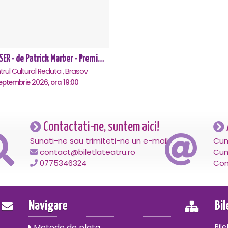
CLOSER - de Patrick Marber - Premiera - Brasov
rul Cultural Reduta , Brasov
eptembrie 2026, ora 19:00
Contactati-ne, suntem aici!
Sunati-ne sau trimiteti-ne un e-mail
Cum
contact@biletlateatru.ro
Cum
0775346324
Con
Navigare
Bi
Metode de plata
Bile