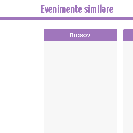
Carmen este o operă cu muzică compusă 
Evenimente similare
Ludovic Halévy, după nu
Spre deosebire de Mérîmée, Bizet a ales
povești, mergând împotriva tuturor „bariere
Brasov
Premiera operei, a avut loc la „Opéra Co
început, succesul așteptat de com
Mândria rănită și supărarea inițială pe 
răzbunate postum, în mod strălucit, de
interpretate piese de teatru liric ce reușeșt
pe întreg mapamondul. Acțiunea nuvelei și 
fără precedent, se redă tragica poveste 
Carmen. Cu toate că își sfidează familia
moralității pentru femeia pe care
Durata spectacolul este de 2 ore, nu are pauz
l