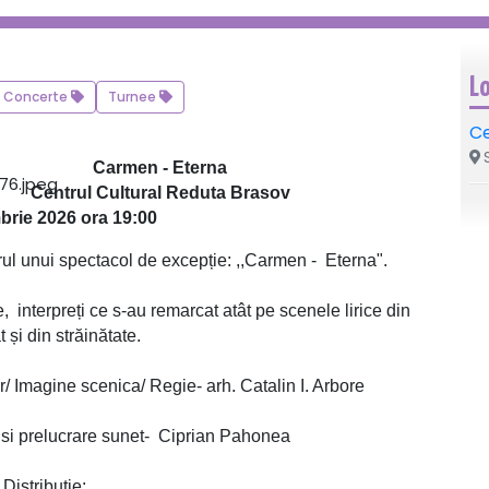
L
Concerte
Turnee
Ce
S
Carmen - Eterna
Centrul Cultural Reduta Brasov
brie 2026 ora 19:00
rul unui spectacol de excepție: ,,Carmen - Eterna".
, interpreți ce s-au remarcat atât pe scenele lirice din
t și din străinătate.
/ Imagine scenica/ Regie- arh. Catalin I. Arbore
 si prelucrare sunet- Ciprian Pahonea
Distribuție: