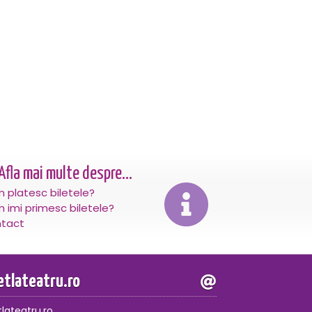
Afla mai multe despre...
 platesc biletele?
 imi primesc biletele?
tact
letlateatru.ro
tlateatru.ro