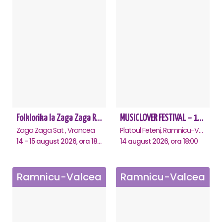
Folklorika la Zaga Zaga Resort
MUSICLOVER FESTIVAL – 14 August – Puya, Johny Romano, Shift, Badd G, DJ Matei & Bogdanov
Zaga Zaga Sat , Vrancea
Platoul Feteni, Ramnicu-Valcea
14 - 15 august 2026, ora 18:00
14 august 2026, ora 18:00
Ramnicu-Valcea
Ramnicu-Valcea