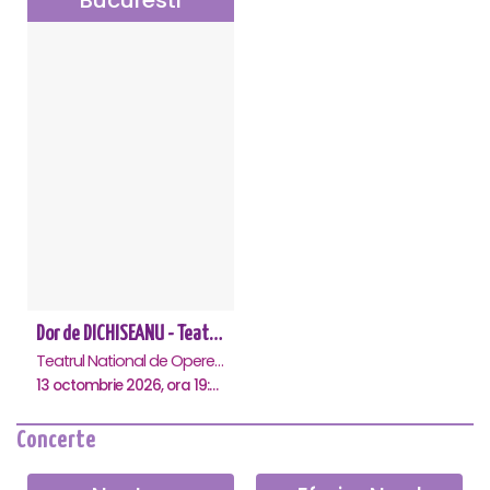
Dor de DICHISEANU - Teatrul Național de Operetă și Musical „Ion Dacian"
Teatrul National de Opereta si Musical Ion Dacian, Bucuresti
13 octombrie 2026, ora 19:00
Concerte