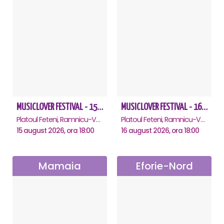
MUSICLOVER FESTIVAL - 15 AUGUST - CONNECT-R, DELIA, RON HEWITT, NICKI M, AURIKA
MUSICLOVER FESTIVAL - 16 AUGUST - LEO DE LA ROSIORI SI MARCEL STEFANET & ETHNO REPUBLIC, TUDOR DEEJAY, VARER
Platoul Feteni, Ramnicu-Valcea
Platoul Feteni, Ramnicu-Valcea
15 august 2026, ora 18:00
16 august 2026, ora 18:00
Mamaia
Eforie-Nord