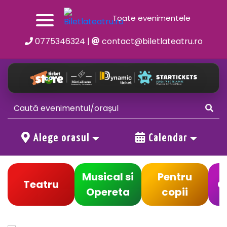
Toate evenimentele
0775346324
|
contact@biletlateatru.ro
Alege orasul
Calendar
Musical si
Pentru
Teatru
C
Opereta
copii