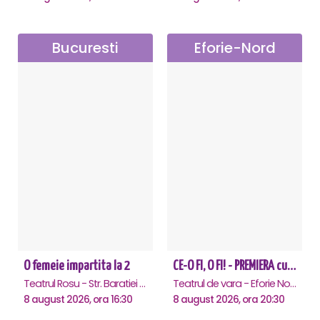
Bucuresti
Eforie-Nord
O femeie impartita la 2
CE-O FI, O FI! - PREMIERA cu Doru Octavian Dumitru - Eforie Nord
Teatrul Rosu - Str. Baratiei 31, Bucuresti
Teatrul de vara - Eforie Nord, Eforie-Nord
8 august 2026, ora 16:30
8 august 2026, ora 20:30