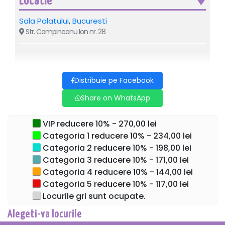
Locatie
Lupău
, dar și a invitaților îndrăgiți ai muzicii populare
românești, spectacolul promite o experiență autentică,
Sala Palatului
,
Bucuresti
unde tradiția se împletește perfect cu eleganța unui
Str. Campineanu Ion nr. 28
eveniment de gală.
🎶 Muzică live, emoție, dans și energie într-un show unic
dedicat iubitorilor de folclor și petrecere românească!
Distribuie pe Facebook
Vă invităm să luați parte la o „nuntă” cum nu s-a mai văzut,
Share on WhatsApp
într-o seară de neuitat la Sala Palatului! 💫
MIRI : VALENTIN SANFIRA & MARCELA FOTA
VIP reducere 10% - 270,00 lei
Categoria 1 reducere 10% - 234,00 lei
NASI: NICU PALERU & VLADUTA LUPAU
Categoria 2 reducere 10% - 198,00 lei
SOCRI MARI: CONSTANTIN ENCEANU & STELIANA
Categoria 3 reducere 10% - 171,00 lei
SIMA
Categoria 4 reducere 10% - 144,00 lei
Categoria 5 reducere 10% - 117,00 lei
SOCRI MICI: GHITA MUNTEANU & MARIANA IONESCU
Locurile gri sunt ocupate.
CAPITANESCU
Alegeti-va locurile
Socri Mari și Socri Mici sponsorizează Nunta cu 10 %