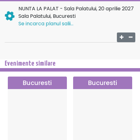
din prețul biletului
NUNTA LA PALAT - Sala Palatului, 20 aprilie 2027
Sala Palatului, Bucuresti
Vip
300
- 270
Se incarca planul salii...
Categoria 1
260
- 234
Categoria 2
220
- 198
Categoria 3
190
- 171
Evenimente similare
Categoria 4
160
- 144
Categoria 5
130
- 117
Bucuresti
Bucuresti