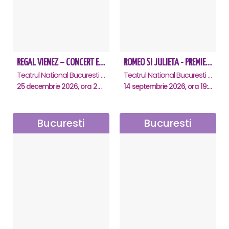
REGAL VIENEZ – CONCERT EXTRAORDINAR DE CRACIUN - Bucuresti
ROMEO SI JULIETA - PREMIERA OFICIALA - Bucuresti
Teatrul National Bucuresti - Sala Ion Caramitru, Bucuresti
Teatrul National Bucuresti - Sala Ion Caramitru, Bucuresti
25 decembrie 2026, ora 20:00
14 septembrie 2026, ora 19:00
Bucuresti
Bucuresti