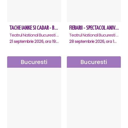
TACHE IANKE SI CADAR - Bucuresti
FIERARII - SPECTACOL ANIVERSAR GEORGE MIHĂIȚĂ
Teatrul National Bucuresti - Sala Ion Caramitru, Bucuresti
Teatrul National Bucuresti - Sala Ion Caramitru, Bucuresti
21 septembrie 2026, ora 19:00
28 septembrie 2026, ora 19:00
Bucuresti
Bucuresti