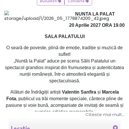
Bucuresti
Concerte
NUNTA LA PALAT
20 Aprilie
2027 ORA 19.00
SALA PALATULUI
O seară de poveste, plină de emoție, tradiție și muzică de
suflet!
„Nuntă la Palat” aduce pe scena Sălii Palatului un
spectacol grandios inspirat din frumusețea și autenticitatea
nunții românești, într-o atmosferă elegantă și
spectaculoasă.
Alături de îndrăgiții artiști
Valentin Sanfira
și
Marcela
Fota
, publicul va trăi momente speciale, cântece pline de
pasiune și voie bună, acompaniate de invitați de seamă și
surprize artistice memorabile.
Citeste mai mult...
Cu participarea specială a nașilor
Nicu Paleru
și
Vlăduța