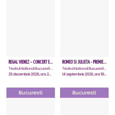
REGAL VIENEZ – CONCERT EXTRAORDINAR DE CRACIUN - Bucuresti
ROMEO SI JULIETA - PREMIERA OFICIALA - Bucuresti
Teatrul National Bucuresti - Sala Ion Caramitru, Bucuresti
Teatrul National Bucuresti - Sala Ion Caramitru, Bucuresti
25 decembrie 2026, ora 20:00
14 septembrie 2026, ora 19:00
Bucuresti
Bucuresti