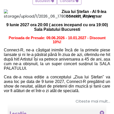
Bucuresti
Concerte
Ziua lui Ștefan - Al 9-lea
concert Aniversar
9 Iunie 2027 ora 20:00 ( acces incepand cu ora 19:00)
Sala Palatului Bucuresti
Perioada de Presale: 09.06.2026 - 10.01.2027 - Discount
10%!
Connect-R, ne-a câștigat inimile încă de la primele piese
lansate și ni le-a păstrat până în ziua de azi, oferindu-ne hit
după hit! Artistul își va petrece aniversarea a 45 de ani, așa
cum ne-a obișnuit, la un super concert susținut la SALA
PALATULUI.
Cea de-a noua ediție a conceptului „Ziua lui Ștefan" va
avea loc pe data de 9 Iunie 2027, Connect-R pregătind un
show de neuitat, alături de prietenii din muzică și fanii care
vor fi alături de el într-o zi atât de specială.
Colegii din breasla muzicală care vor urca pe scenă alături
Citeste mai mult...
de Connect-R vor fi surprizele pe care artistul le
ofera publicului in fiecare an, pentru toți fanii care își