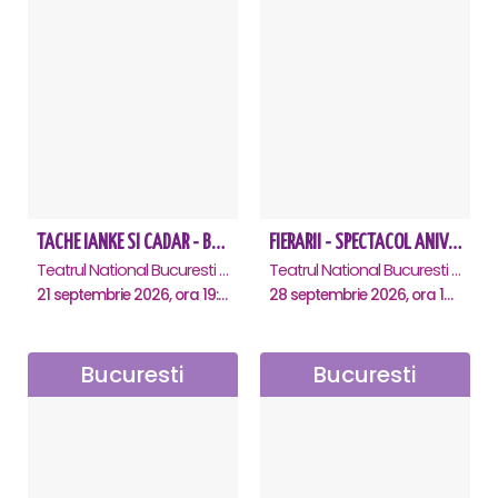
TACHE IANKE SI CADAR - Bucuresti
FIERARII - SPECTACOL ANIVERSAR GEORGE MIHĂIȚĂ
Teatrul National Bucuresti - Sala Ion Caramitru, Bucuresti
Teatrul National Bucuresti - Sala Ion Caramitru, Bucuresti
21 septembrie 2026, ora 19:00
28 septembrie 2026, ora 19:00
Bucuresti
Bucuresti