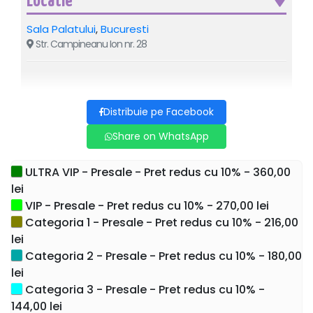
Locatie
doresc să îi fie alături artistului de ziua sa de naștere
sărbătorită printr-un concert grandios și fără precedent.
Sala Palatului
,
Bucuresti
Str. Campineanu Ion nr. 28
Reguli de Acces:
Copiii cu vârsta mai mică de 7 ani nu plătesc bilet și pot
avea acces doar împreuna cu unul dintre părinti . Părintele
trebuie sa detină bilet iar copilul nu va avea loc pe scaun.
Distribuie pe Facebook
Share on WhatsApp
• Accesul în sală NU mai este permis după
începerea spectacolului.
Vă rugăm să respectați ora de
începere.
ULTRA VIP - Presale - Pret redus cu 10% - 360,00
lei
• Vă rugăm să luați în calcul traficul aglomerat
și locurile limitate de parcare.
VIP - Presale - Pret redus cu 10% - 270,00 lei
Categoria 1 - Presale - Pret redus cu 10% - 216,00
• Biletele achiziționate nu pot fi returnate. Nu
lei
se fac excepții.
Categoria 2 - Presale - Pret redus cu 10% - 180,00
lei
Categoria 3 - Presale - Pret redus cu 10% -
144,00 lei