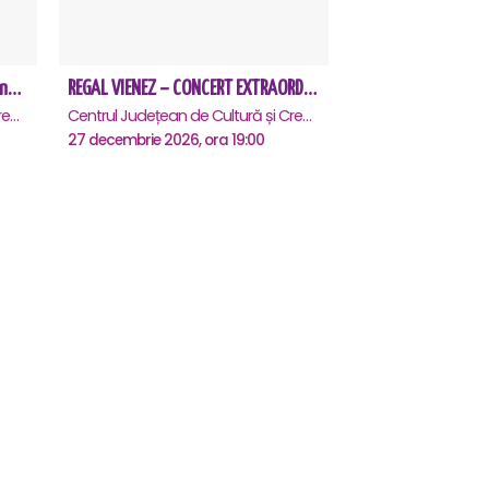
Rampampam - In lumea bomboanelor - Calarasi
REGAL VIENEZ – CONCERT EXTRAORDINAR DE CRACIUN - Calarasi
Centrul Județean de Cultură și Creație Călărași - Sala , Calarasi
Centrul Județean de Cultură și Creație Călărași - Sala , Calarasi
27 decembrie 2026, ora 19:00