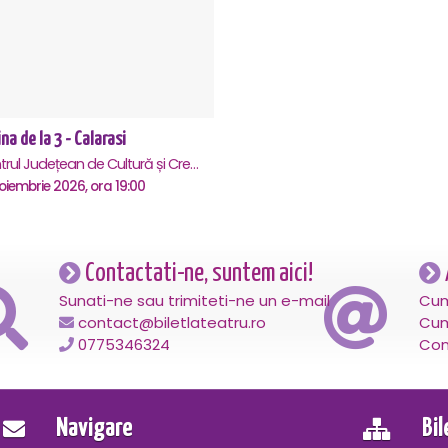
na de la 3 - Calarasi
Centrul Județean de Cultură și Creație Călărași - Sala , Calarasi
oiembrie 2026, ora 19:00
Contactati-ne, suntem aici!
Sunati-ne sau trimiteti-ne un e-mail
Cum
contact@biletlateatru.ro
Cum
0775346324
Con
Navigare
Bi