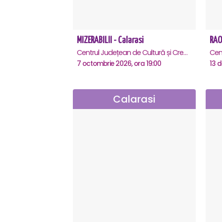
MIZERABILII - Calarasi
RAOU
Centrul Județean de Cultură și Creație Călărași - Sala , Calarasi
7 octombrie 2026, ora 19:00
13 d
Calarasi