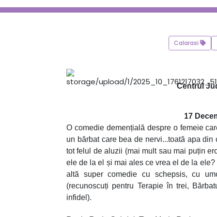
Calarasi
Centrul Jud
17 Decem
O comedie demențială despre o femeie care 
un bărbat care bea de nervi...toată apa din 
tot felul de aluzii (mai mult sau mai puțin e
ele de la el și mai ales ce vrea el de la ele
altă super comedie cu schepsis, cu umo
(recunoscuți pentru Terapie în trei, Bărbat
infidel).