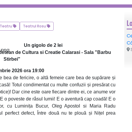
L
Teatru
Teatrul Rosu
Ce
Că
Un gigolo de 2 lei
S
etean de Cultura si Creatie Calarasi - Sala "Barbu
Stirbei"
brie 2026 ora 19:00
bea de fericire, o altă femeie care bea de supărare și
casă! Totul condimentat cu multe confuzii și presărat cu
rotice)! Dar cine este oare fiecare dintre ei, ce anume vor
? E o poveste de râsul lumii! E o aventură cap coadă! E o
r, cu Luminița Bucur, Oleg Apostol si Maria Radu
ul perfect defect, Între două nu te plouă și Nițel prea