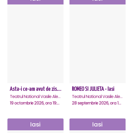
Asta-i ce-am avut de zis... - Horațiu Mălăele & Nicu Alifantis - Iasi
ROMEO SI JULIETA - Iasi
Teatrul National Vasile Alecsandri , Iasi
Teatrul National Vasile Alecsandri , Iasi
19 octombrie 2026, ora 19:00
28 septembrie 2026, ora 19:00
Iasi
Iasi