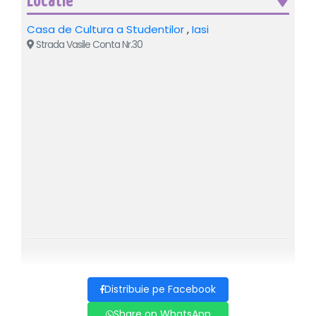
Locatie
Casa de Cultura a Studentilor
,
Iasi
Strada Vasile Conta Nr.30
Acest spectacol de 60–70 de minute este conceput pentru
publicul de teatru și este potrivit pentru toate vârstele.
Spectacolul este vizual, teatral și captivant, fiind ideal
pentru public internațional.
Spectacolul sustinut de Craig & Elizabeth, este prezentat
de mulți ani în Marea Britanie și la nivel internațional și
continuă să fie invitat în teatre, festivaluri și evenimente
speciale.
The Evolution of Magic este un spectacol modern în care
realitatea și iluzia se întâlnesc, creând o experiență de
teatru captivantă și memorabilă.
Distribuie pe Facebook
Spectacolul este unul dintre cele mai longevive spectacole
Share on WhatsApp
de magie din Marea Britanie, fiind prezentat anual din