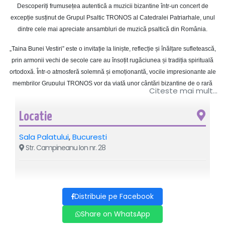
Descoperiți frumusețea autentică a muzicii bizantine într-un concert de
excepție susținut de Grupul Psaltic TRONOS al Catedralei Patriarhale, unul
dintre cele mai apreciate ansambluri de muzică psaltică din România.
„Taina Bunei Vestiri” este o invitație la liniște, reflecție și înălțare sufletească,
prin armonii vechi de secole care au însoțit rugăciunea și tradiția spirituală
ortodoxă. Într-o atmosferă solemnă și emoționantă, vocile impresionante ale
membrilor Grupului TRONOS vor da viață unor cântări bizantine de o rară
Citeste mai mult...
frumusețe, oferind publicului o experiență artistică și spirituală de neuitat.
Concertul reunește tradiția, credința și valoarea muzicală într-un spectacol
Locatie
care depășește granițele unui simplu recital, transformând fiecare
Sala Palatului
,
Bucuresti
interpretare într-o călătorie către rădăcinile culturii și spiritualității românești.
Str. Campineanu Ion nr. 28
Vă invităm să luați parte la o seară specială, în care muzica bizantină își
dezvăluie întreaga profunzime și frumusețe, într-un eveniment dedicat tuturor
celor care apreciază arta autentică și valorile spirituale.
Distribuie pe Facebook
O experiență unică, în care muzica devine rugăciune, iar emoția capătă glas.
Share on WhatsApp