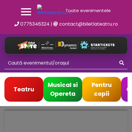
Toate evenimentele
0775346324
|
contact@biletlateatru.ro
Musical si
Pentru
Teatru
C
Opereta
copii