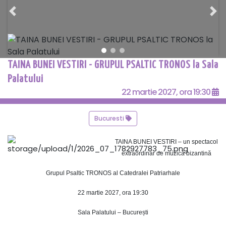
Previous
Ne
TAINA BUNEI VESTIRI - GRUPUL PSALTIC TRONOS la Sala
Palatului
22 martie 2027, ora 19:30
Bucuresti
TAINA BUNEI VESTIRI – un spectacol
extraordinar de muzică bizantină
Grupul Psaltic TRONOS al Catedralei Patriarhale
22 martie 2027, ora 19:30
Sala Palatului – București