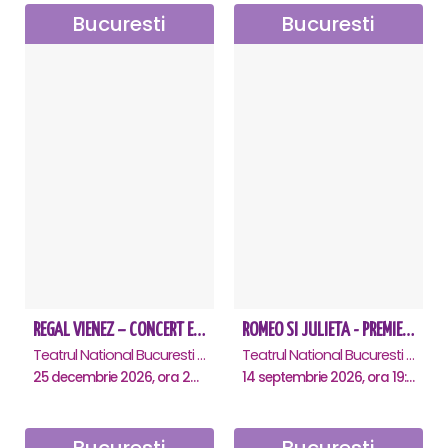
Bucuresti
Bucuresti
REGAL VIENEZ – CONCERT EXTRAORDINAR DE CRACIUN - Bucuresti
ROMEO SI JULIETA - PREMIERA OFICIALA - Bucuresti
Teatrul National Bucuresti - Sala Ion Caramitru, Bucuresti
Teatrul National Bucuresti - Sala Ion Caramitru, Bucuresti
25 decembrie 2026, ora 20:00
14 septembrie 2026, ora 19:00