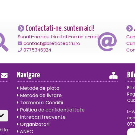
Contactati-ne, suntem aici!
Sunati-ne sau trimiteti-ne un e-mail
Cum
contact@biletlateatru.ro
Cum
0775346324
Con
Navigare
Bi
Metode de plata
Bile
Reg
Metode de livrare
CUI:
Termeni si Conditii
Politica de confidentialitate
L-V
Intrebari frecvente
con
Organizatori
07
i la
ANPC