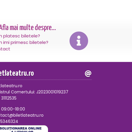
Afla mai multe despre...
 platesc biletele?
 imi primesc biletele?
tact
letlateatru.ro
tlateatru.ro
istrul Comertului: J2023001019237
 31112535
, 09:00-18:00
tact@biletlateatru.ro
75346324