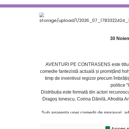
30 Noiem
AVENTURI PE CONTRASENS este titlul no
comedie fantezistă actuală și promițând hoho
timp de inventivul regizor precum îmbrățișă
politice “
Distribuția este formată din actori recunoscu
Dragoș Ionescu, Corina Dănilă, Afrodita A
Sub aparența unei comedii de moravuri, aduc
cuplu și situații politice, noua producție va 
pentru comicul în cascadă. Spectaco
Acces sp