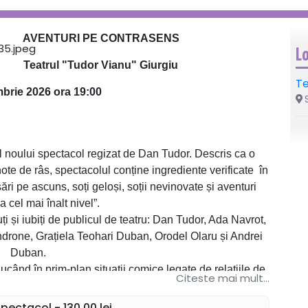
AVENTURI PE CONTRASENS
L
Teatrul "Tudor Vianu" Giurgiu
Te
brie 2026 ora 19:00
S
ului spectacol regizat de Dan Tudor. Descris ca o
te de râs, spectacolul conține ingrediente verificate în
ri pe ascuns, soți geloși, soții nevinovate și aventuri
la cel mai înalt nivel”.
ți și iubiți de publicul de teatru: Dan Tudor, Ada Navrot,
ndrone, Grațiela Teohari Duban, Orodel Olaru și Andrei
Duban.
ând în prim-plan situații comice legate de relațiile de
Citeste mai mult...
fi cu siguranță apreciată pentru caracterul său fantezist și
l șlefuit cu meșteșug și dragoste pentru public.
ectacol - 130,00 lei