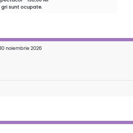
Râs garantat!
 gri sunt ocupate.
 30 noiembrie 2026