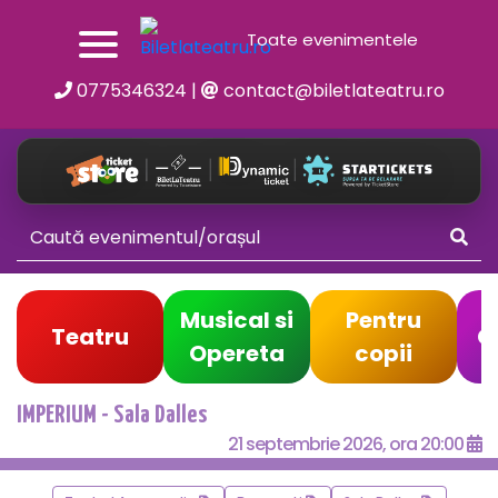
Toate evenimentele
0775346324
|
contact@biletlateatru.ro
Musical si
Pentru
Teatru
C
Opereta
copii
IMPERIUM - Sala Dalles
21 septembrie 2026, ora 20:00