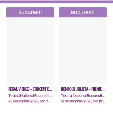
Bucuresti
Bucuresti
REGAL VIENEZ – CONCERT EXTRAORDINAR DE CRACIUN - Bucuresti
ROMEO SI JULIETA - PREMIERA OFICIALA - Bucuresti
Teatrul National Bucuresti - Sala Ion Caramitru, Bucuresti
Teatrul National Bucuresti - Sala Ion Caramitru, Bucuresti
25 decembrie 2026, ora 20:00
14 septembrie 2026, ora 19:00