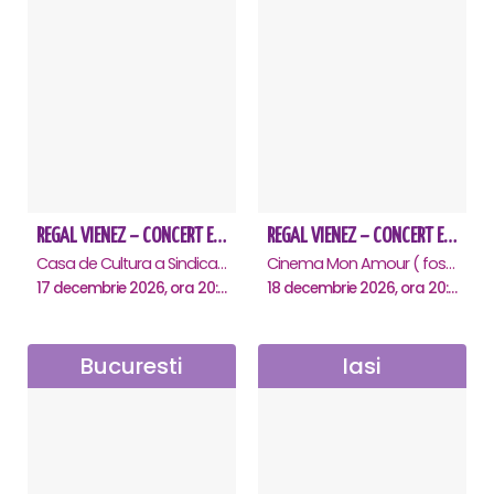
REGAL VIENEZ – CONCERT EXTRAORDINAR DE CRACIUN - Botosani
REGAL VIENEZ – CONCERT EXTRAORDINAR DE CRACIUN - Piatra Neamt
Casa de Cultura a Sindicatelor "Nicolae Iorga" , Botosani
Cinema Mon Amour ( fost Dacia ), Piatra-Neamt
17 decembrie 2026, ora 20:00
18 decembrie 2026, ora 20:00
Bucuresti
Iasi