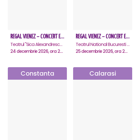
REGAL VIENEZ – CONCERT EXTRAORDINAR DE CRACIUN - Brasov
REGAL VIENEZ – CONCERT EXTRAORDINAR DE CRACIUN - Bucuresti
Teatrul "Sica Alexandrescu" , Brasov
Teatrul National Bucuresti - Sala Ion Caramitru, Bucuresti
24 decembrie 2026, ora 20:00
25 decembrie 2026, ora 20:00
Constanta
Calarasi