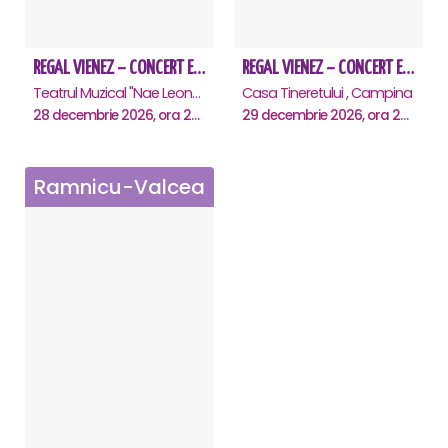
REGAL VIENEZ – CONCERT EXTRAORDINAR DE CRACIUN - Galati
REGAL VIENEZ – CONCERT EXTRAORDINAR DE CRACIUN - Campina
Teatrul Muzical "Nae Leonard", Galati
Casa Tineretului , Campina
28 decembrie 2026, ora 20:00
29 decembrie 2026, ora 20:00
Ramnicu-Valcea