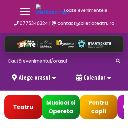
Toate evenimentele
0775346324
|
contact@biletlateatru.ro
Alege orasul
Calendar
Musical si
Pentru
Teatru
C
Opereta
copii