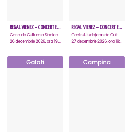
REGAL VIENEZ – CONCERT EXTRAORDINAR DE CRACIUN - Constanta
REGAL VIENEZ – CONCERT EXTRAORDINAR DE CRACIUN - Calarasi
Casa de Cultura a Sindicatelor - Sala Mare, Constanta
Centrul Județean de Cultură și Creație Călărași - Sala , Calarasi
26 decembrie 2026, ora 19:00
27 decembrie 2026, ora 19:00
Galati
Campina