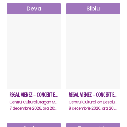
Deva
Sibiu
REGAL VIENEZ – CONCERT EXTRAORDINAR DE CRACIUN - Deva
REGAL VIENEZ – CONCERT EXTRAORDINAR DE CRACIUN - Sibiu
Centrul Cultural Dragan Muntean, Deva
Centrul Cultural Ion Besoiu ( Casa de Cultura a Sindicatelor ), Sibiu
7 decembrie 2026, ora 20:00
8 decembrie 2026, ora 20:00