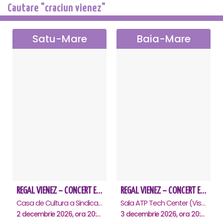
Cautare "craciun vienez"
Satu-Mare
Baia-Mare
REGAL VIENEZ – CONCERT EXTRAORDINAR DE CRACIUN - Satu Mare
REGAL VIENEZ – CONCERT EXTRAORDINAR DE CRACIUN - Baia Mare
Casa de Cultura a Sindicatelor , Satu-Mare
Sala ATP Tech Center (Vis a vis de Auchan), Baia-Mare
2 decembrie 2026, ora 20:00
3 decembrie 2026, ora 20:00