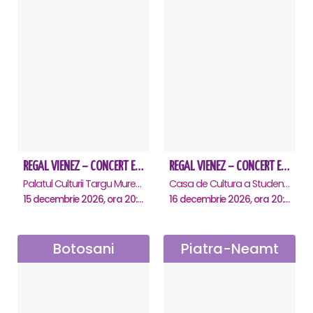
REGAL VIENEZ – CONCERT EXTRAORDINAR DE CRACIUN - Targu Mures
REGAL VIENEZ – CONCERT EXTRAORDINAR DE CRACIUN - Cluj Napoca
Palatul Culturii Targu Mures, Targu-Mures
Casa de Cultura a Studentilor Dumitru Farcas, Cluj-Napoca
15 decembrie 2026, ora 20:00
16 decembrie 2026, ora 20:00
Botosani
Piatra-Neamt