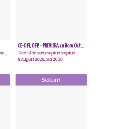
CE-O FI, O FI! - PREMIERA cu Doru Octavian Dumitru - Neptun
Teatrul Rosu - Str. Baratiei 31, Bucuresti
Teatrul de vara Neptun, Neptun
9 August 2026, ora 20:30
Saturn