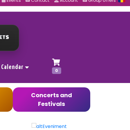
Events
Contact
Account
Group offers
Calendar
0
Concerts and
Festivals