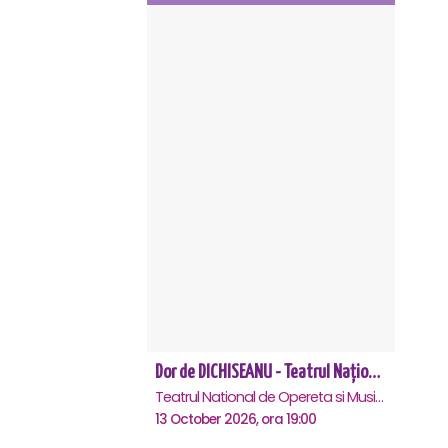
Dor de DICHISEANU - Teatrul Național de Operetă și Musical „Ion Dacian"
Teatrul National de Opereta si Musical Ion Dacian, Bucuresti
13 October 2026, ora 19:00