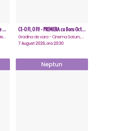
CEA MAI GREA ESTE IUBIREA - Eforie Nord
CE-O FI, O FI! - PREMIERA cu Doru Octavian Dumitru - Saturn
Teatrul de vara - Eforie Nord, Eforie-Nord
Gradina de vara - Cinema Saturn, Saturn
7 August 2026, ora 20:30
Neptun