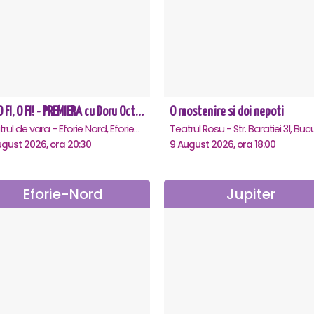
CE-O FI, O FI! - PREMIERA cu Doru Octavian Dumitru - Eforie Nord
O mostenire si doi nepoti
Teatrul de vara - Eforie Nord, Eforie-Nord
ugust 2026, ora 20:30
9 August 2026, ora 18:00
Eforie-Nord
Jupiter