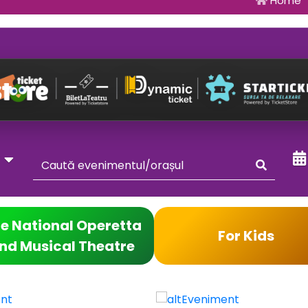
Home
y
e National Operetta
For Kids
nd Musical Theatre