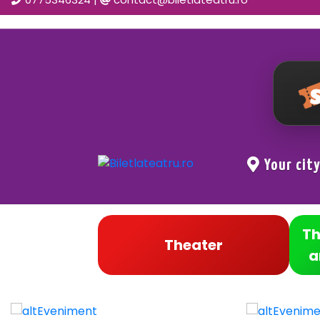
Your cit
Th
Theater
a