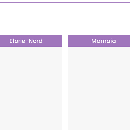
Eforie-Nord
Mamaia