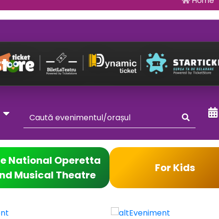
Home
y
e National Operetta
For Kids
nd Musical Theatre