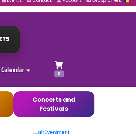
Events
Contact
Account
Group offers
Calendar
0
Concerts and
Festivals