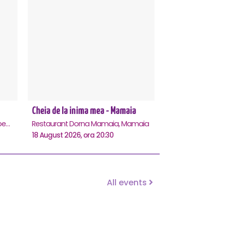
Cheia de la inima mea - Mamaia
Centrul Multifunctional Educativ pentru Tineret Jean Constantin, Constanta
Restaurant Dorna Mamaia, Mamaia
18 August 2026, ora 20:30
All events