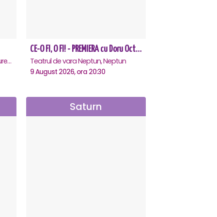
CE-O FI, O FI! - PREMIERA cu Doru Octavian Dumitru - Neptun
Teatrul Rosu - Str. Baratiei 31, Bucuresti
Teatrul de vara Neptun, Neptun
9 August 2026, ora 20:30
Saturn