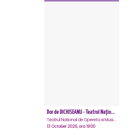
Dor de DICHISEANU - Teatrul Național de Operetă și Musical „Ion Dacian"
Teatrul National de Opereta si Musical Ion Dacian, Bucuresti
13 October 2026, ora 19:00