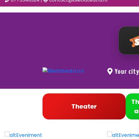
Your cit
Th
Theater
a