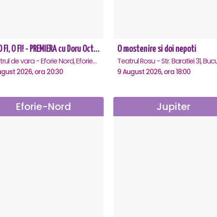
CE-O FI, O FI! - PREMIERA cu Doru Octavian Dumitru - Eforie Nord
O mostenire si doi nepoti
Teatrul de vara - Eforie Nord, Eforie-Nord
ugust 2026, ora 20:30
9 August 2026, ora 18:00
Eforie-Nord
Jupiter