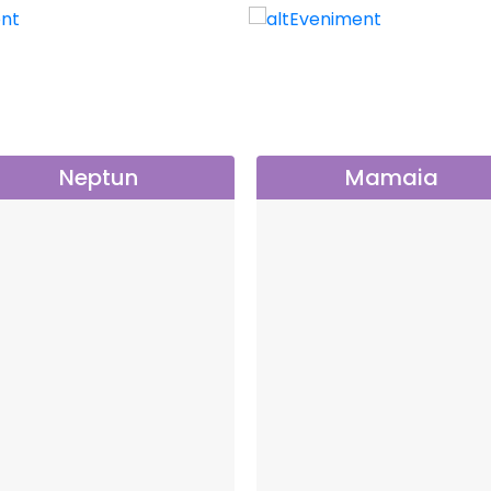
Neptun
Mamaia