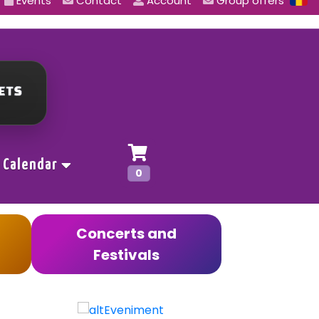
Events
Contact
Account
Group offers
Calendar
0
Concerts and
Festivals