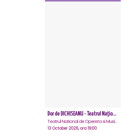
Dor de DICHISEANU - Teatrul Național de Operetă și Musical „Ion Dacian"
Teatrul National de Opereta si Musical Ion Dacian, Bucuresti
13 October 2026, ora 19:00