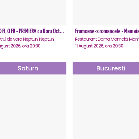
CE-O FI, O FI! - PREMIERA cu Doru Octavian Dumitru - Neptun
Frumoase-s romancele - Mamai
trul de vara Neptun, Neptun
Restaurant Dorna Mamaia, Mam
ugust 2026, ora 20:30
11 August 2026, ora 20:30
Saturn
Bucuresti