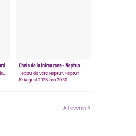
ord
Cheia de la inima mea - Neptun
Teatrul de vara - Eforie Nord, Eforie-Nord
Teatrul de vara Neptun, Neptun
19 August 2026, ora 20:30
All events