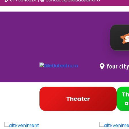
Your cit
Th
Theater
a