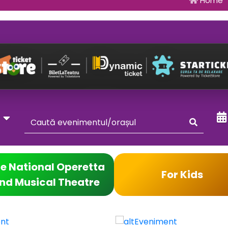
Home
y
e National Operetta
For Kids
nd Musical Theatre