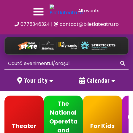
All events
0775346324
|
contact@biletlateatru.ro
Your city
Calendar
The
National
C
Operetta
Theater
For Kids
and