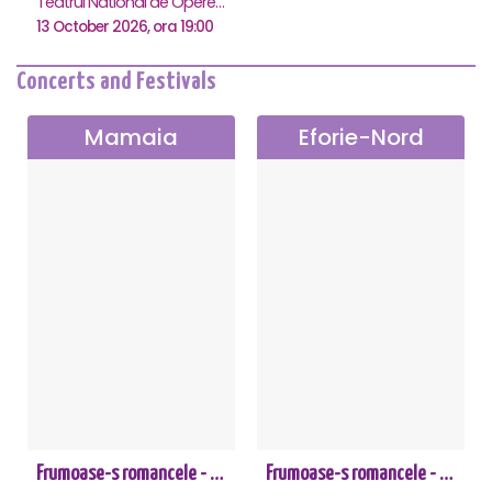
Teatrul National de Opereta si Musical Ion Dacian, Bucuresti
13 October 2026, ora 19:00
Concerts and Festivals
Mamaia
Eforie-Nord
Frumoase-s romancele - Mamaia
Frumoase-s romancele - Eforie Nord