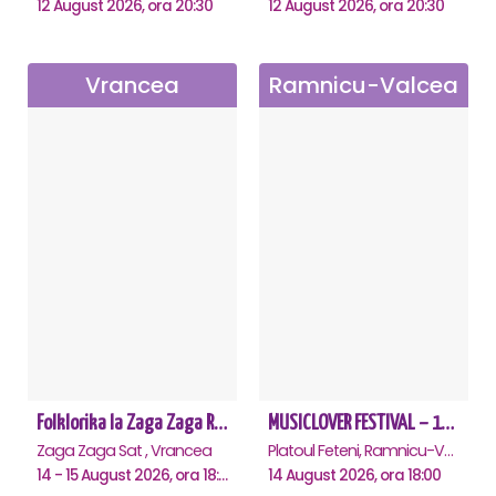
12 August 2026, ora 20:30
12 August 2026, ora 20:30
Vrancea
Ramnicu-Valcea
Folklorika la Zaga Zaga Resort - Anulat
MUSICLOVER FESTIVAL – 14 August – Puya, Johny Romano, Shift, Badd G, DJ Matei & Bogdanov
Zaga Zaga Sat , Vrancea
Platoul Feteni, Ramnicu-Valcea
14 - 15 August 2026, ora 18:00
14 August 2026, ora 18:00