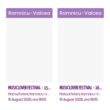
Ramnicu-Valcea
Ramnicu-Valcea
MUSICLOVER FESTIVAL - 15 AUGUST - CONNECT-R, DELIA, RON HEWITT, NICKI M, AURIKA
MUSICLOVER FESTIVAL - 16 AUGUST - LEO DE LA ROSIORI SI MARCEL STEFANET & ETHNO REPUBLIC, TUDOR DEEJAY, VARER
Platoul Feteni, Ramnicu-Valcea
Platoul Feteni, Ramnicu-Valcea
15 August 2026, ora 18:00
16 August 2026, ora 18:00