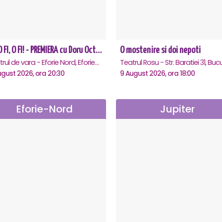
CE-O FI, O FI! - PREMIERA cu Doru Octavian Dumitru - Eforie Nord
O mostenire si doi nepoti
Teatrul de vara - Eforie Nord, Eforie-Nord
ugust 2026, ora 20:30
9 August 2026, ora 18:00
Eforie-Nord
Jupiter