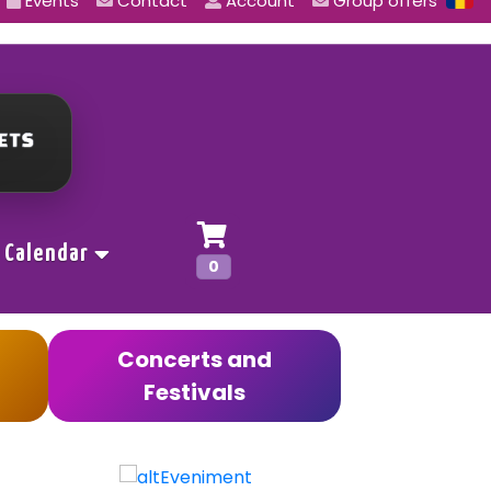
Events
Contact
Account
Group offers
Calendar
0
Concerts and
Festivals