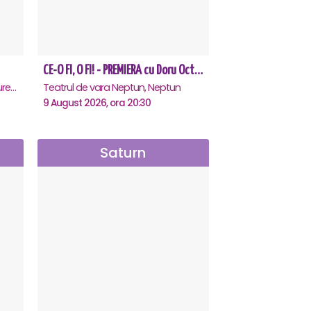
CE-O FI, O FI! - PREMIERA cu Doru Octavian Dumitru - Neptun
Teatrul Rosu - Str. Baratiei 31, Bucuresti
Teatrul de vara Neptun, Neptun
9 August 2026, ora 20:30
Saturn