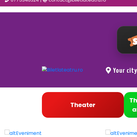
Your cit
Th
Theater
a