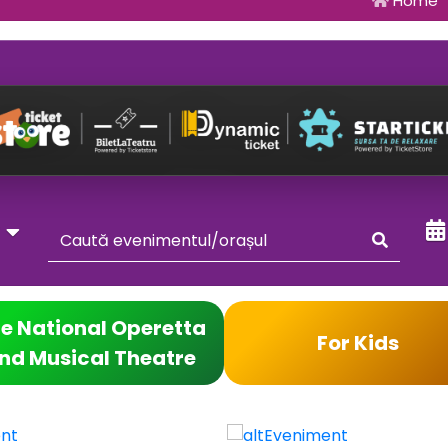
Home
y
e National Operetta
For Kids
nd Musical Theatre