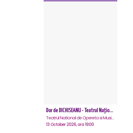
Dor de DICHISEANU - Teatrul Național de Operetă și Musical „Ion Dacian"
Teatrul National de Opereta si Musical Ion Dacian, Bucuresti
13 October 2026, ora 19:00