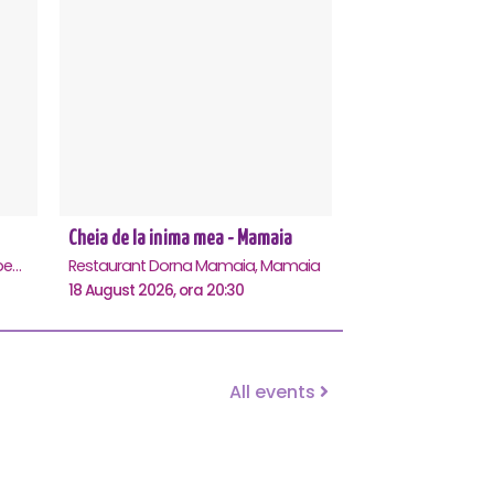
Cheia de la inima mea - Mamaia
Centrul Multifunctional Educativ pentru Tineret Jean Constantin, Constanta
Restaurant Dorna Mamaia, Mamaia
18 August 2026, ora 20:30
All events