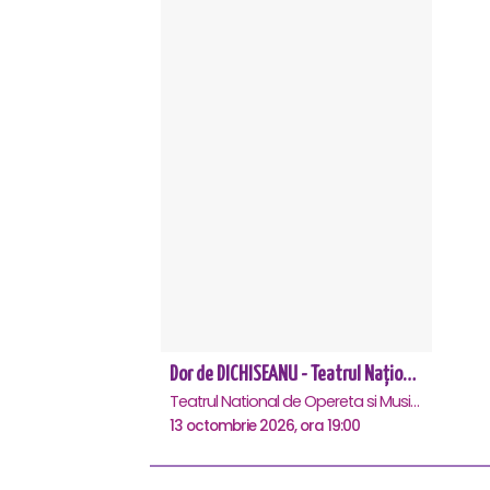
Dor de DICHISEANU - Teatrul Național de Operetă și Musical „Ion Dacian"
Teatrul National de Opereta si Musical Ion Dacian, Bucuresti
13 octombrie 2026, ora 19:00