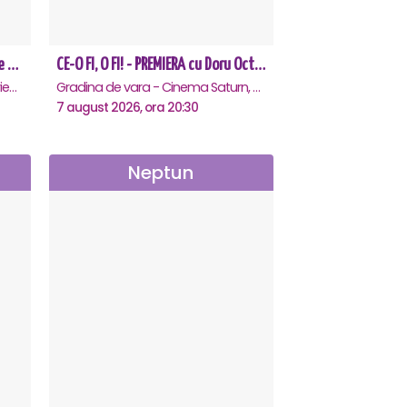
CEA MAI GREA ESTE IUBIREA - Eforie Nord
CE-O FI, O FI! - PREMIERA cu Doru Octavian Dumitru - Saturn
Teatrul de vara - Eforie Nord, Eforie-Nord
Gradina de vara - Cinema Saturn, Saturn
7 august 2026, ora 20:30
Neptun