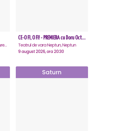
CE-O FI, O FI! - PREMIERA cu Doru Octavian Dumitru - Neptun
Teatrul Rosu - Str. Baratiei 31, Bucuresti
Teatrul de vara Neptun, Neptun
9 august 2026, ora 20:30
Saturn