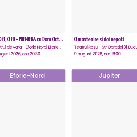
CE-O FI, O FI! - PREMIERA cu Doru Octavian Dumitru - Eforie Nord
O mostenire si doi nepoti
Teatrul de vara - Eforie Nord, Eforie-Nord
ugust 2026, ora 20:30
9 august 2026, ora 18:00
Eforie-Nord
Jupiter