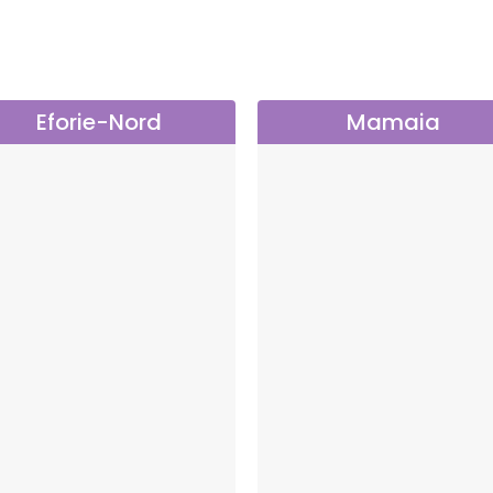
Eforie-Nord
Mamaia