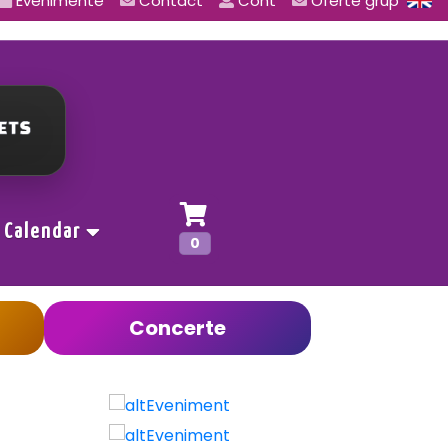
Evenimente
Contact
Cont
Oferte grup
Calendar
0
Concerte