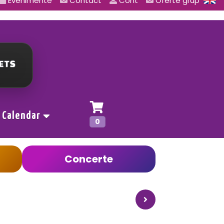
Evenimente
Contact
Cont
Oferte grup
Calendar
0
Concerte