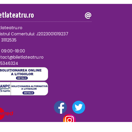
letlateatru.ro
tlateatru.ro
istrul Comertului: J2023001019237
 31112535
, 09:00-18:00
tact@biletlateatru.ro
75346324