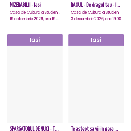
MIZERABILII - Iasi
RAOUL - De dragul tau - Iasi
Casa de Cultura a Studentilor , Iasi
Casa de Cultura a Studentilor , Iasi
19 octombrie 2026, ora 19:00
3 decembrie 2026, ora 19:00
Iasi
Iasi
SPARGATORUL DE NUCI - Turneu National - Iasi
Te astept sa vii in gara mica - Mirabela Dauer & Gabriel Dorobantu - Iasi