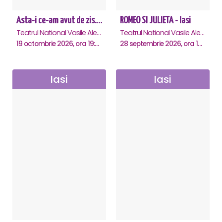
Asta-i ce-am avut de zis... - Horațiu Mălăele & Nicu Alifantis - Iasi
ROMEO SI JULIETA - Iasi
Teatrul National Vasile Alecsandri , Iasi
Teatrul National Vasile Alecsandri , Iasi
19 octombrie 2026, ora 19:00
28 septembrie 2026, ora 19:00
Iasi
Iasi