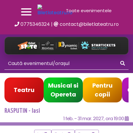
Toate evenimentele
0775346324
|
contact@biletlateatru.ro
Musical si
Pentru
Teatru
C
Opereta
copii
RASPUTIN - Iasi
1 feb. - 31 mar. 2027, ora 19:00