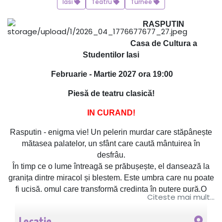
Iasi
Teatru
Turnee
RASPUTIN
Casa de Cultura a
Studentilor Iasi
Februarie - Martie 2027 ora 19:00
Piesă de teatru clasică!
IN CURAND!
Rasputin - enigma vie! Un pelerin murdar care stăpânește
mătasea palatelor, un sfânt care caută mântuirea în
desfrâu.
În timp ce o lume întreagă se prăbușește, el dansează la
granița dintre miracol și blestem. Este umbra care nu poate
fi ucisă, omul care transformă credința în putere pură.O
Citeste mai mult...
poveste halucinantă despre vrajă, demoni, credință,
viziune, blestem și putere.