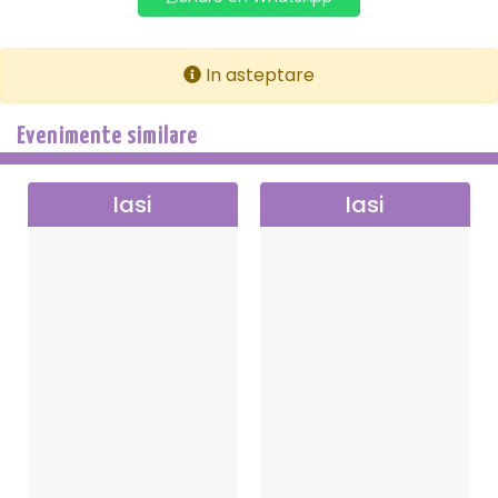
In asteptare
Evenimente similare
Iasi
Iasi