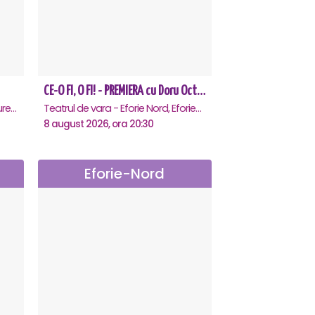
CE-O FI, O FI! - PREMIERA cu Doru Octavian Dumitru - Eforie Nord
Teatrul Rosu - Str. Baratiei 31, Bucuresti
Teatrul de vara - Eforie Nord, Eforie-Nord
8 august 2026, ora 20:30
Eforie-Nord