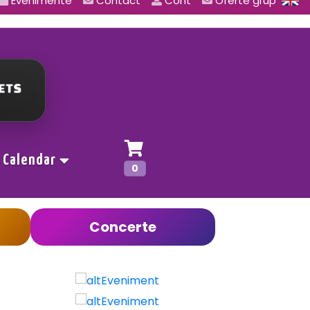
Evenimente
Contact
Cont
Oferte grup
Calendar
0
Concerte