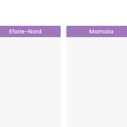
Eforie-Nord
Mamaia