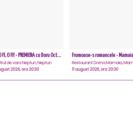
CE-O FI, O FI! - PREMIERA cu Doru Octavian Dumitru - Neptun
Frumoase-s romancele - Mamai
trul de vara Neptun, Neptun
Restaurant Dorna Mamaia, Mam
ugust 2026, ora 20:30
11 august 2026, ora 20:30