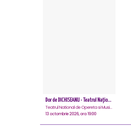
Dor de DICHISEANU - Teatrul Național de Operetă și Musical „Ion Dacian"
Teatrul National de Opereta si Musical Ion Dacian, Bucuresti
13 octombrie 2026, ora 19:00