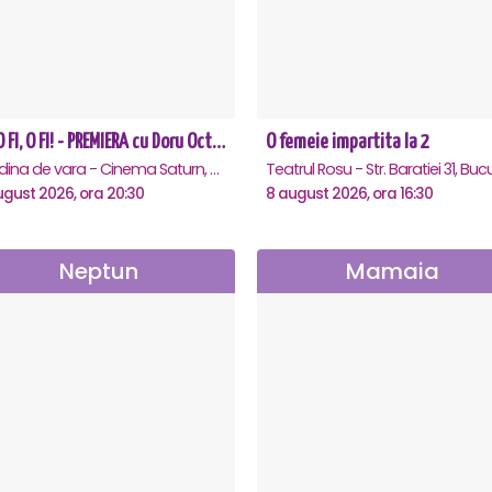
CE-O FI, O FI! - PREMIERA cu Doru Octavian Dumitru - Saturn
O femeie impartita la 2
Gradina de vara - Cinema Saturn, Saturn
ugust 2026, ora 20:30
8 august 2026, ora 16:30
Neptun
Mamaia