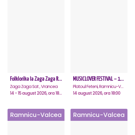
Folklorika la Zaga Zaga Resort - Anulat
MUSICLOVER FESTIVAL – 14 August – Puya, Johny Romano, Shift, Badd G, DJ Matei & Bogdanov
Zaga Zaga Sat , Vrancea
Platoul Feteni, Ramnicu-Valcea
14 - 15 august 2026, ora 18:00
14 august 2026, ora 18:00
Ramnicu-Valcea
Ramnicu-Valcea