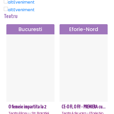
Teatru
Bucuresti
Eforie-Nord
O femeie impartita la 2
CE-O FI, O FI! - PREMIERA cu Doru Octavian Dumitru - Eforie Nord
Teatrul Rosu - Str. Baratiei 31, Bucuresti
Teatrul de vara - Eforie Nord, Eforie-Nord