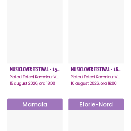
MUSICLOVER FESTIVAL - 15 AUGUST - CONNECT-R, DELIA, RON HEWITT, NICKI M, AURIKA
MUSICLOVER FESTIVAL - 16 AUGUST - LEO DE LA ROSIORI SI MARCEL STEFANET & ETHNO REPUBLIC, TUDOR DEEJAY, VARER
Platoul Feteni, Ramnicu-Valcea
Platoul Feteni, Ramnicu-Valcea
15 august 2026, ora 18:00
16 august 2026, ora 18:00
Mamaia
Eforie-Nord