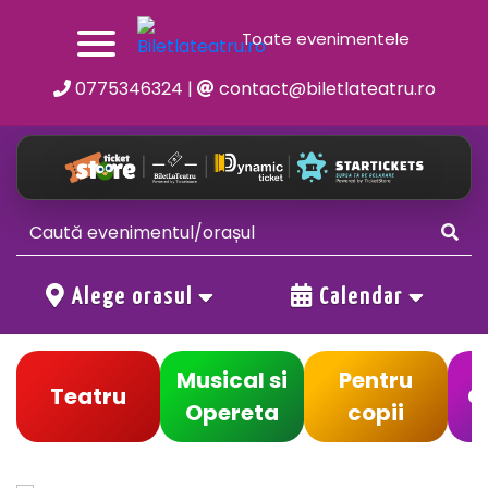
Toate evenimentele
0775346324
|
contact@biletlateatru.ro
Alege orasul
Calendar
Musical si
Pentru
Teatru
C
Opereta
copii