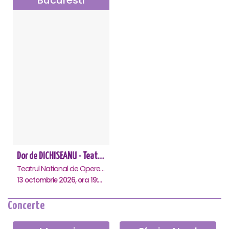
Dor de DICHISEANU - Teatrul Național de Operetă și Musical „Ion Dacian"
Teatrul National de Opereta si Musical Ion Dacian, Bucuresti
13 octombrie 2026, ora 19:00
Concerte