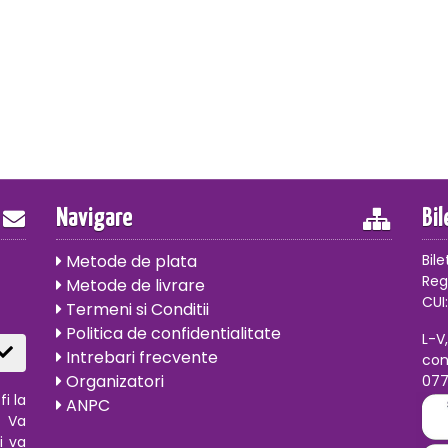
Navigare
Bi
Metode de plata
Bile
Reg
Metode de livrare
CUI:
Termeni si Conditii
Politica de confidentialitate
L-V
Intrebari frecvente
con
Organizatori
07
i la
ANPC
. Va
i va