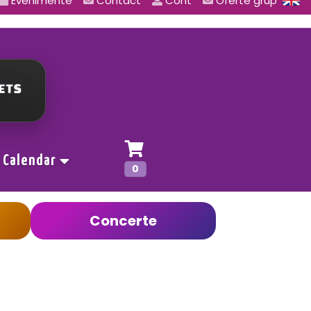
Evenimente
Contact
Cont
Oferte grup
Calendar
0
Concerte