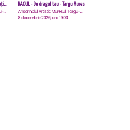
Asta-i ce-am avut de zis... - Horațiu Mălăele & Nicu Alifantis - Targu Mures
RAOUL - De dragul tau - Targu Mures
Palatul Culturii Targu Mures, Targu-Mures
Ansamblul Artistic Muresul, Targu-Mures
8 decembrie 2026, ora 19:00