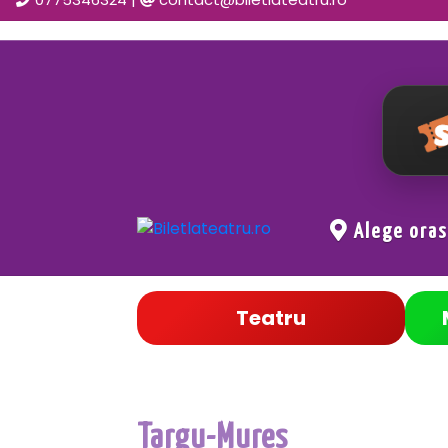
Alege ora
Teatru
Targu-Mures