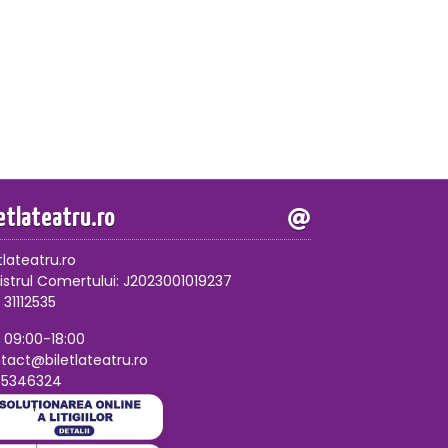
letlateatru.ro
tlateatru.ro
istrul Comertului: J2023001019237
 31112535
, 09:00-18:00
tact@biletlateatru.ro
75346324