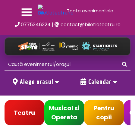
Toate evenimentele
0775346324
|
contact@biletlateatru.ro
Alege orasul
Calendar
Musical si
Pentru
Teatru
C
Opereta
copii