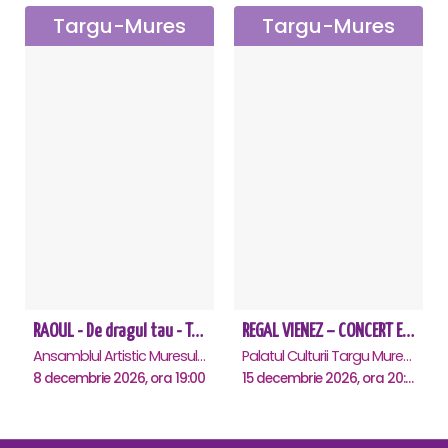
Targu-Mures
Targu-Mures
RAOUL - De dragul tau - Targu Mures
REGAL VIENEZ – CONCERT EXTRAORDINAR DE CRACIUN - Targu Mures
Ansamblul Artistic Muresul, Targu-Mures
Palatul Culturii Targu Mures, Targu-Mures
8 decembrie 2026, ora 19:00
15 decembrie 2026, ora 20:00