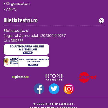
Organizatori
ANPC
Biletlateatru.ro
Biletlateatru.ro
Registrul Comertului: J2023001019237
CUI: 31112535
© 2026 biletlateatru.ro.
Toate drepturile rezervate.