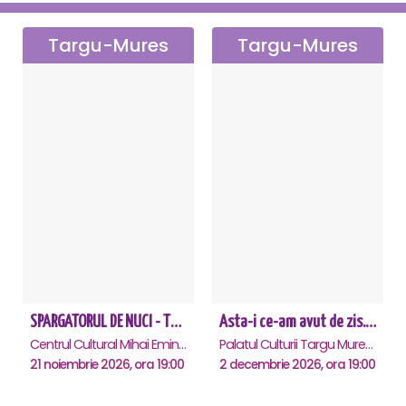
Targu-Mures
Targu-Mures
SPARGATORUL DE NUCI - Turneu National - Targu Mures
Asta-i ce-am avut de zis... - Horațiu Mălăele & Nicu Alifantis - Targu Mures
Centrul Cultural Mihai Eminescu, Targu-Mures
Palatul Culturii Targu Mures, Targu-Mures
21 noiembrie 2026, ora 19:00
2 decembrie 2026, ora 19:00