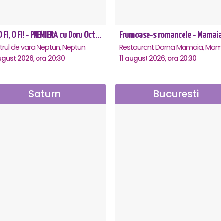
CE-O FI, O FI! - PREMIERA cu Doru Octavian Dumitru - Neptun
Frumoase-s romancele - Mamai
trul de vara Neptun, Neptun
Restaurant Dorna Mamaia, Mam
ugust 2026, ora 20:30
11 august 2026, ora 20:30
Saturn
Bucuresti