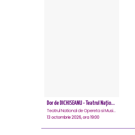
Dor de DICHISEANU - Teatrul Național de Operetă și Musical „Ion Dacian"
Teatrul National de Opereta si Musical Ion Dacian, Bucuresti
13 octombrie 2026, ora 19:00