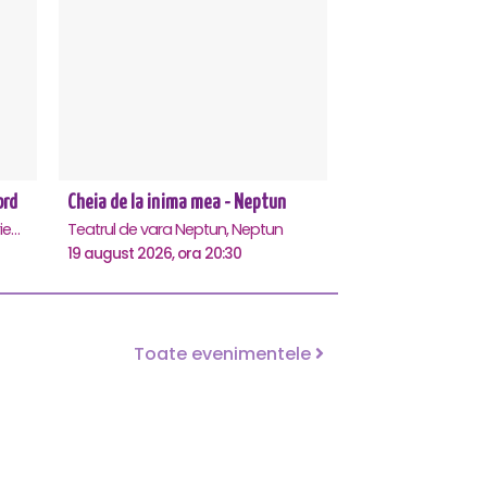
ord
Cheia de la inima mea - Neptun
Teatrul de vara - Eforie Nord, Eforie-Nord
Teatrul de vara Neptun, Neptun
19 august 2026, ora 20:30
Toate evenimentele