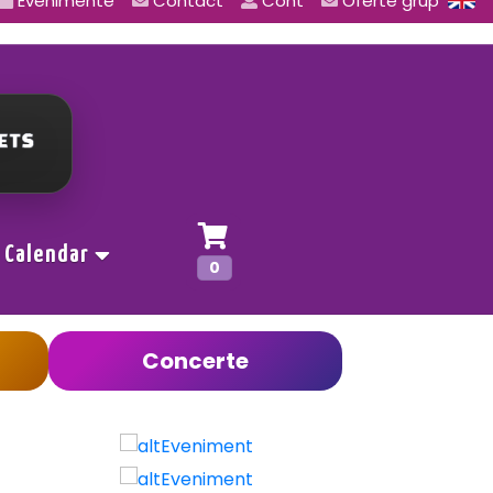
Evenimente
Contact
Cont
Oferte grup
Calendar
0
Concerte