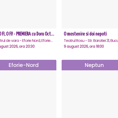
CE-O FI, O FI! - PREMIERA cu Doru Octavian Dumitru - Eforie Nord
O mostenire si doi nepoti
Teatrul de vara - Eforie Nord, Eforie-Nord
ugust 2026, ora 20:30
9 august 2026, ora 18:00
Eforie-Nord
Neptun