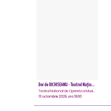
Dor de DICHISEANU - Teatrul Național de Operetă și Musical „Ion Dacian"
Teatrul National de Opereta si Musical Ion Dacian, Bucuresti
13 octombrie 2026, ora 19:00