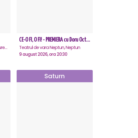
CE-O FI, O FI! - PREMIERA cu Doru Octavian Dumitru - Neptun
Teatrul Rosu - Str. Baratiei 31, Bucuresti
Teatrul de vara Neptun, Neptun
9 august 2026, ora 20:30
Saturn