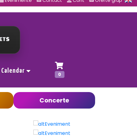
Evenimente
Contact
Cont
Oferte grup
Calendar
0
Concerte