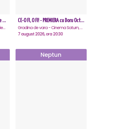
CEA MAI GREA ESTE IUBIREA - Eforie Nord
CE-O FI, O FI! - PREMIERA cu Doru Octavian Dumitru - Saturn
Teatrul de vara - Eforie Nord, Eforie-Nord
Gradina de vara - Cinema Saturn, Saturn
7 august 2026, ora 20:30
Neptun