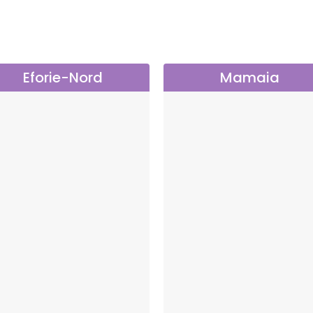
Eforie-Nord
Mamaia