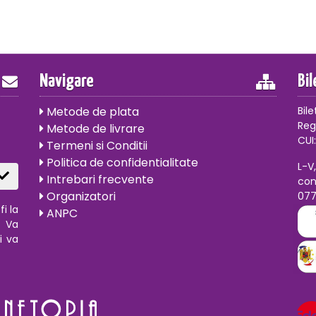
Navigare
Bi
Metode de plata
Bile
Reg
Metode de livrare
CUI:
Termeni si Conditii
Politica de confidentialitate
L-V
Intrebari frecvente
con
Organizatori
07
i la
ANPC
. Va
i va