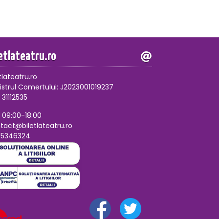
letlateatru.ro
tlateatru.ro
istrul Comertului: J2023001019237
 31112535
, 09:00-18:00
tact@biletlateatru.ro
75346324