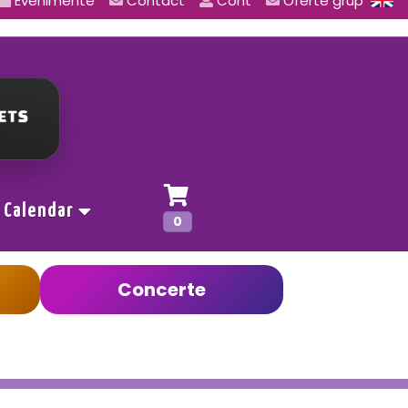
Evenimente
Contact
Cont
Oferte grup
Calendar
0
Concerte