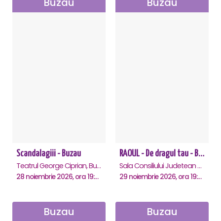
Buzau
Buzau
Scandalagiii - Buzau
RAOUL - De dragul tau - Buzau
Teatrul George Ciprian, Buzau
Sala Consiliului Judetean Buzau, Buzau
28 noiembrie 2026, ora 19:00
29 noiembrie 2026, ora 19:00
Buzau
Buzau