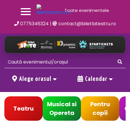
Toate evenimentele
0775346324
|
contact@biletlateatru.ro
Alege orasul
Calendar
Musical si
Pentru
Teatru
C
Opereta
copii