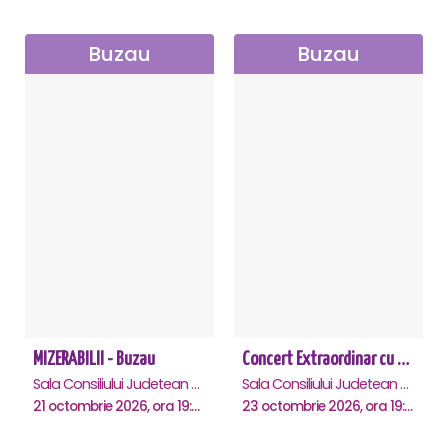
Buzau
Buzau
MIZERABILII - Buzau
Concert Extraordinar cu tenorul Paul Celmare - Buzau
Sala Consiliului Judetean Buzau, Buzau
Sala Consiliului Judetean Buzau, Buzau
21 octombrie 2026, ora 19:00
23 octombrie 2026, ora 19:00