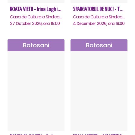
ROATA VIETII - Irina Loghin și Maria Dragomiroiu - Botosani
SPARGATORUL DE NUCI - Turneu National - Botosani
Casa de Cultura a Sindicatelor "Nicolae Iorga" , Botosani
Casa de Cultura a Sindicatelor "Nicolae Iorga" , Botosani
27 October 2026, ora 19:00
4 December 2026, ora 19:00
Botosani
Botosani