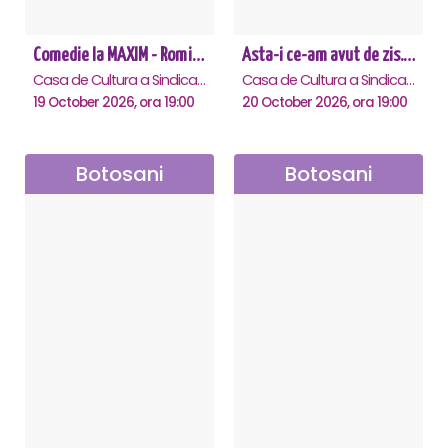
Comedie la MAXIM - Romica Tociu și Cornel Palade - Botosani
Asta-i ce-am avut de zis... - Horațiu Mălăele & Nicu Alifantis - Botosani
Casa de Cultura a Sindicatelor "Nicolae Iorga" , Botosani
Casa de Cultura a Sindicatelor "Nicolae Iorga" , Botosani
19 October 2026, ora 19:00
20 October 2026, ora 19:00
Botosani
Botosani