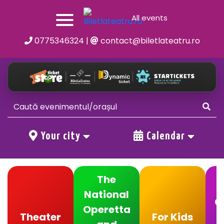
All events
0775346324
|
contact@biletlateatru.ro
Your city
Calendar
The
National
C
Operetta
Theater
For Kids