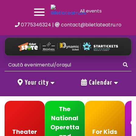
All events
0775346324
|
contact@biletlateatru.ro
Your city
Calendar
The
National
C
Operetta
Theater
For Kids