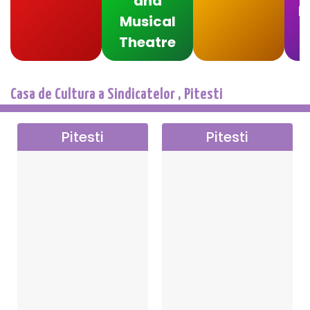
and
F
Musical
Theatre
Casa de Cultura a Sindicatelor , Pitesti
Pitesti
Pitesti