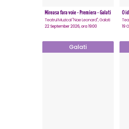
Mireasa fara voie - Premiera - Galati
O id
Teatrul Muzical "Nae Leonard", Galati
Teat
22 September 2026, ora 19:00
19 O
Galati