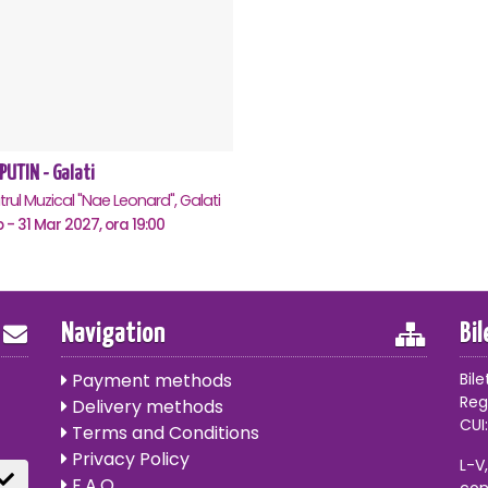
PUTIN - Galati
rul Muzical "Nae Leonard", Galati
b - 31 Mar 2027, ora 19:00
Navigation
Bi
Payment methods
Bile
Reg
Delivery methods
CUI:
Terms and Conditions
Privacy Policy
L-V
F.A.Q.