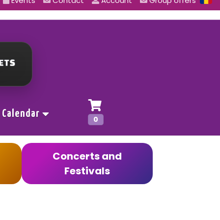
Events
Contact
Account
Group offers
Calendar
0
Concerts and
Festivals