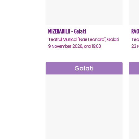
MIZERABILII - Galati
RAOU
Teatrul Muzical "Nae Leonard", Galati
Teat
9 November 2026, ora 19:00
23 
Galati