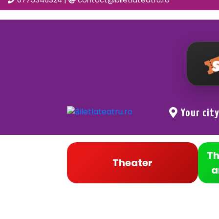
Your cit
Th
Theater
a