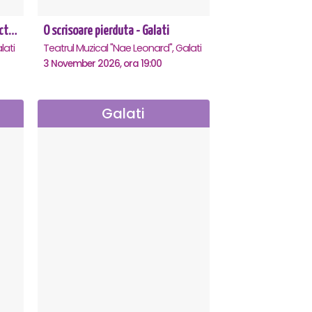
CE-O FI, O FI! - PREMIERA cu Doru Octavian Dumitru - Galati
O scrisoare pierduta - Galati
lati
Teatrul Muzical "Nae Leonard", Galati
3 November 2026, ora 19:00
Galati