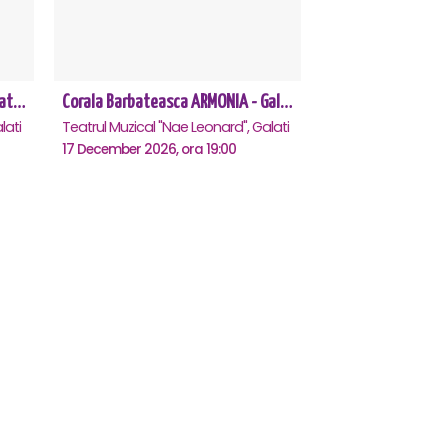
SPARGATORUL DE NUCI - Turneu National - Galati
Corala Barbateasca ARMONIA - Galati
lati
Teatrul Muzical "Nae Leonard", Galati
17 December 2026, ora 19:00