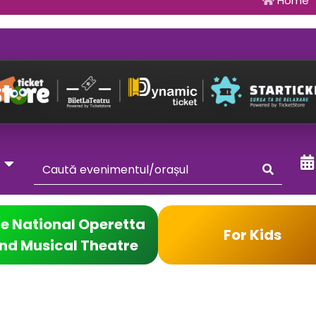
Home
y
e National Operetta
For Kids
nd Musical Theatre