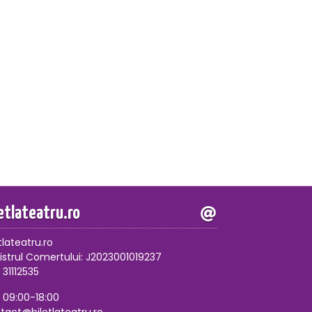
letlateatru.ro
tlateatru.ro
istrul Comertului: J2023001019237
 31112535
, 09:00-18:00