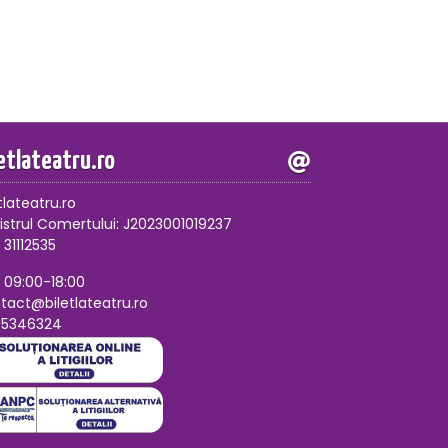
letlateatru.ro
tlateatru.ro
istrul Comertului: J2023001019237
 31112535
, 09:00-18:00
tact@biletlateatru.ro
75346324