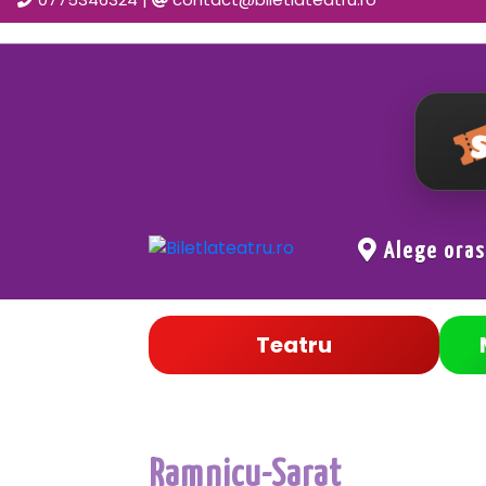
Alege ora
Teatru
Ramnicu-Sarat