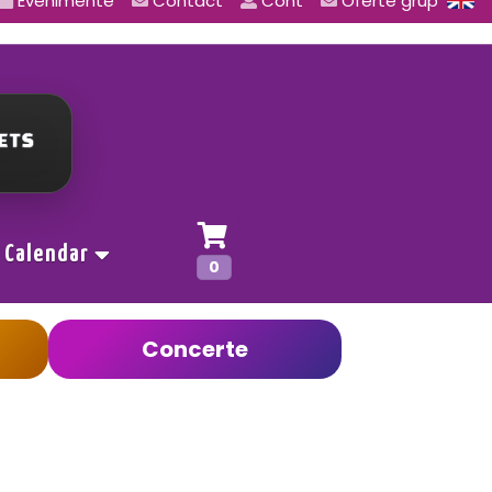
Evenimente
Contact
Cont
Oferte grup
Calendar
0
Concerte