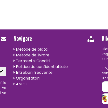
Navigare
Bi
Metode de plata
Bile
Reg
Metode de livrare
CUI:
Termeni si Conditii
Politica de confidentialitate
L-V
Intrebari frecvente
con
Organizatori
07
i la
ANPC
. Va
i va