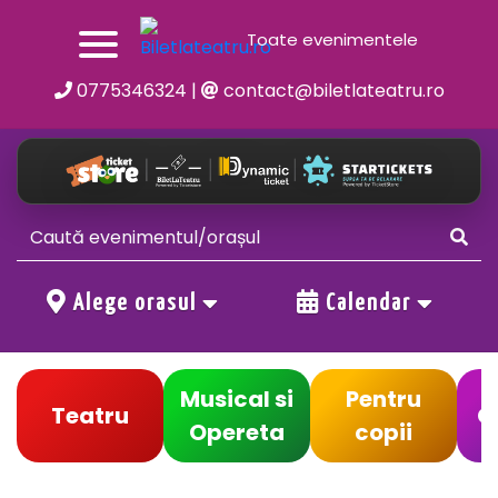
Toate evenimentele
0775346324
|
contact@biletlateatru.ro
Alege orasul
Calendar
Musical si
Pentru
Teatru
C
Opereta
copii