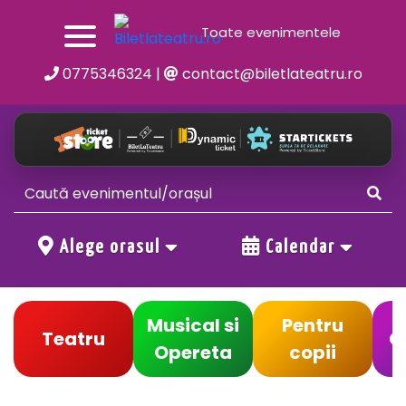
Toate evenimentele
0775346324
|
contact@biletlateatru.ro
Alege orasul
Calendar
Musical si
Pentru
Teatru
C
Opereta
copii