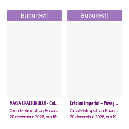
Bucuresti
Bucuresti
MAGIA CRACIUNULUI - Calatorie muzicala in jurul lumii - Bucuresti
Crăciun imperial – Povești vieneze - Bucuresti
Circul Metropolitan, Bucuresti
Circul Metropolitan, Bucuresti
20 decembrie 2026, ora 16:00
20 decembrie 2026, ora 19:30