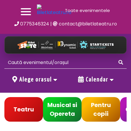
Toate evenimentele
0775346324
|
contact@biletlateatru.ro
Alege orasul
Calendar
Musical si
Pentru
Teatru
C
Opereta
copii