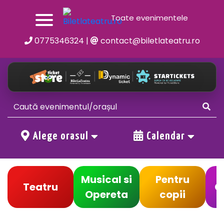
Toate evenimentele
0775346324
|
contact@biletlateatru.ro
Alege orasul
Calendar
Musical si
Pentru
Teatru
C
Opereta
copii