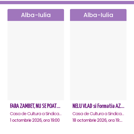
Alba-Iulia
Alba-Iulia
FARA ZAMBET, NU SE POATE! - ALBA IULIA
NELU VLAD si Formatia AZUR - Turneu Aniversar 50 de ani - Alba Iulia
Casa de Cultura a Sindicatelor , Alba-Iulia
Casa de Cultura a Sindicatelor , Alba-Iulia
1 octombrie 2026, ora 19:00
18 octombrie 2026, ora 19:30