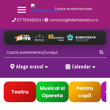
Toate evenimentele
0775346324
|
contact@biletlateatru.ro
Alege orasul
Calendar
Musical si
Pentru
Teatru
C
Opereta
copii