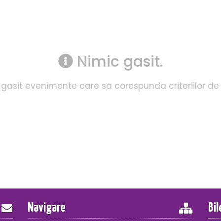
Nimic gasit.
gasit evenimente care sa corespunda criteriilor de
Navigare
Bi