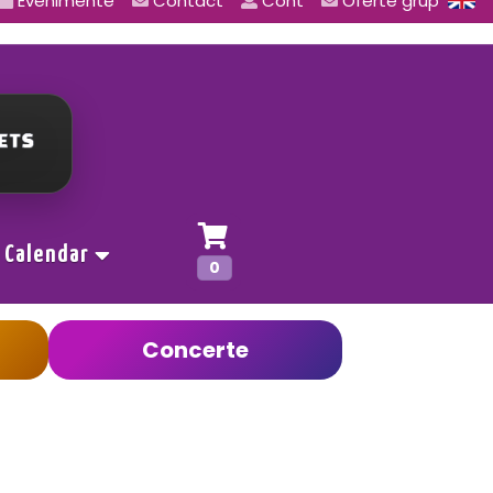
Evenimente
Contact
Cont
Oferte grup
Calendar
0
Concerte