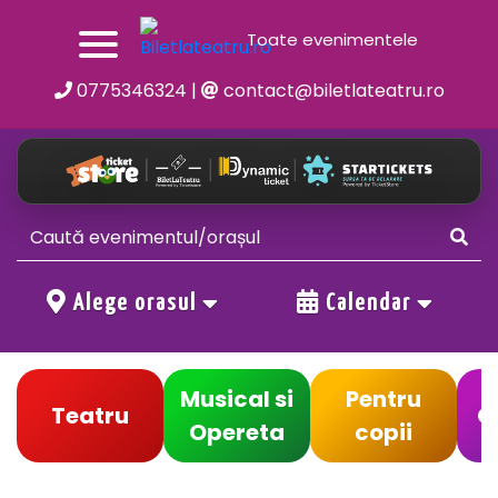
Toate evenimentele
0775346324
|
contact@biletlateatru.ro
Alege orasul
Calendar
Musical si
Pentru
Teatru
C
Opereta
copii