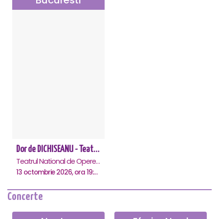
Dor de DICHISEANU - Teatrul Național de Operetă și Musical „Ion Dacian"
Teatrul National de Opereta si Musical Ion Dacian, Bucuresti
13 octombrie 2026, ora 19:00
Concerte