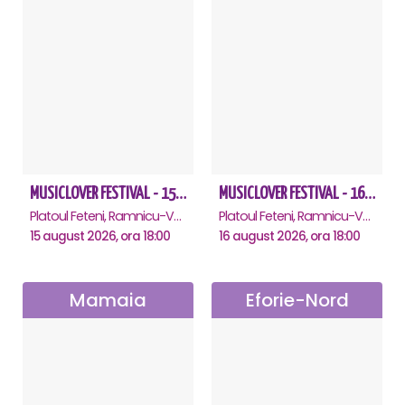
MUSICLOVER FESTIVAL - 15 AUGUST - CONNECT-R, DELIA, RON HEWITT, NICKI M, AURIKA
MUSICLOVER FESTIVAL - 16 AUGUST - LEO DE LA ROSIORI SI MARCEL STEFANET & ETHNO REPUBLIC, TUDOR DEEJAY, VARER
Platoul Feteni, Ramnicu-Valcea
Platoul Feteni, Ramnicu-Valcea
15 august 2026, ora 18:00
16 august 2026, ora 18:00
Mamaia
Eforie-Nord