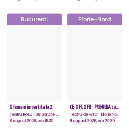
Bucuresti
Eforie-Nord
O femeie impartita la 2
CE-O FI, O FI! - PREMIERA cu Doru Octavian Dumitru - Eforie Nord
Teatrul Rosu - Str. Baratiei 31, Bucuresti
Teatrul de vara - Eforie Nord, Eforie-Nord
8 august 2026, ora 16:30
8 august 2026, ora 20:30