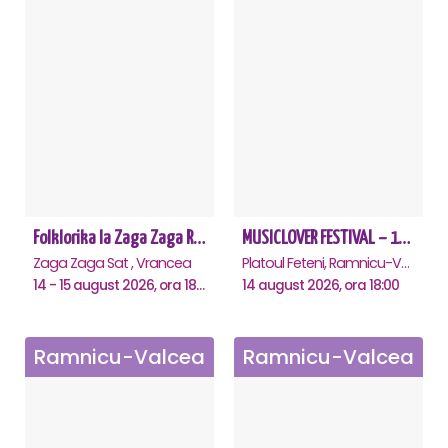
Folklorika la Zaga Zaga Resort
MUSICLOVER FESTIVAL – 14 August – Puya, Johny Romano, Shift, Badd G, DJ Matei & Bogdanov
Zaga Zaga Sat , Vrancea
Platoul Feteni, Ramnicu-Valcea
14 - 15 august 2026, ora 18:00
14 august 2026, ora 18:00
Ramnicu-Valcea
Ramnicu-Valcea