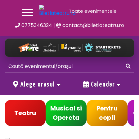
Toate evenimentele
0775346324
|
contact@biletlateatru.ro
Alege orasul
Calendar
Musical si
Pentru
Teatru
C
Opereta
copii